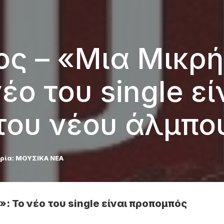
ος – «Μια Μικρή
έο του single εί
του νέου άλμπο
ρία:
ΜΟΥΣΙΚΑ ΝΕΑ
: Το νέο του single είναι προπομπός