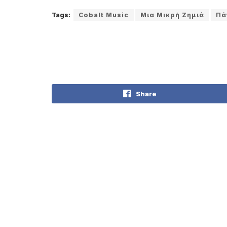
Tags:
Cobalt Music
Μια Μικρή Ζημιά
Πά
Share