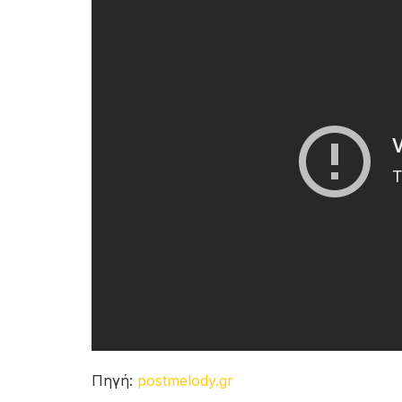
Πηγή:
postmelody.gr