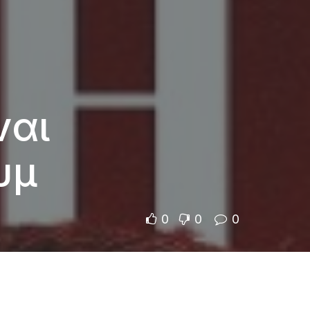
ναι
υμ
0
0
0