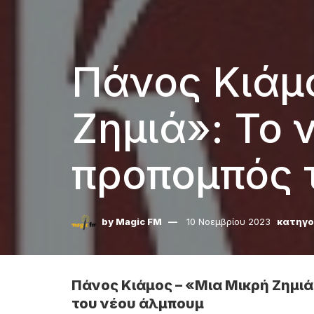
Πάνος Κιάμ
Ζημιά»: Το ν
προπομπός 
by
Magic FM
10 Νοεμβρίου 2023
κατηγο
Πάνος Κιάμος – «Μια Μικρή Ζημιά»
του νέου άλμπουμ