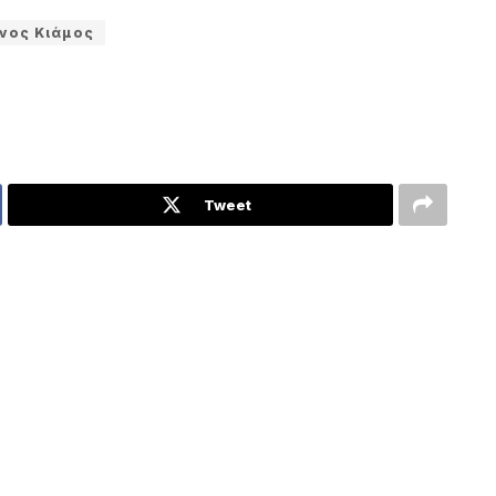
νος Κιάμος
Tweet