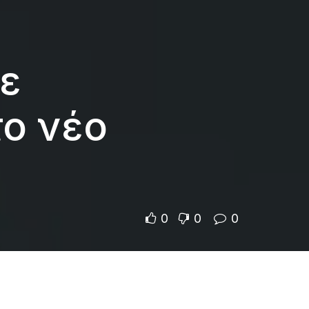
ε
ο νέο
0
0
0