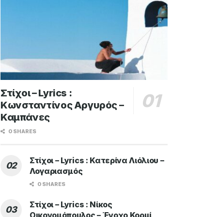
Στίχοι – Lyrics :
Κωνσταντίνος Αργυρός –
Καμπάνες
0 SHARES
Στίχοι – Lyrics : Κατερίνα Λιόλιου –
Λογαριασμός
0 SHARES
Στίχοι – Lyrics : Νίκος
Οικονομόπουλος – Ένοχο Κορμί