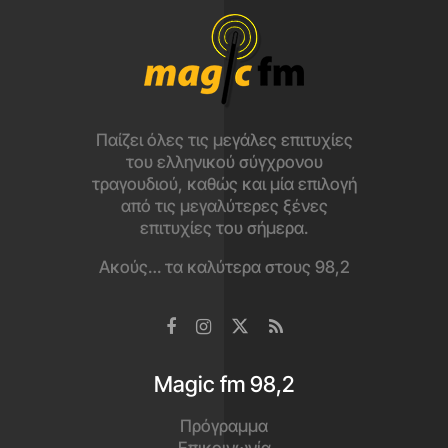
Κατέβασε το app
και άκου τα καλύτερα εδώ!