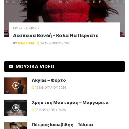
ΜΟΥΣΙΚΑ VIDEO
Θοδωρής Φέρρης – Είπες
BY
MAGIC FM
30 ΝΟΕΜΒΡΊΟΥ 2025