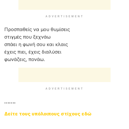
Αχ καρδιά μου και εγώ
σε θέλω εδώ
συγνώμη μη λες
συγνώμη εγώ.
Τα αστέρια στα χέρια
να σου φέρω μπορώ
μου λες σ’ αγαπώ
αχ καρδιά μου και εγώ.