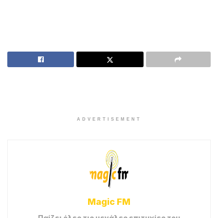
ADVERTISEMENT
Προσπαθείς να μου θυμίσεις
στιγμές που ξεχνάω
σπάει η φωνή σου και κλαις
έχεις πιει, έχεις διαλύσει
φωνάζεις, πονάω.