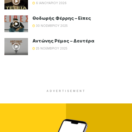
ΜΟΥΣΙΚΑ VIDEO
Αντώνης Ρέμος – Δευτέρα
BY
MAGIC FM
25 ΝΟΕΜΒΡΊΟΥ 2025
ΜΟΥΣΙΚΑ VIDEO
Δέσποινα Βανδή – Καλά Να Περνάτε