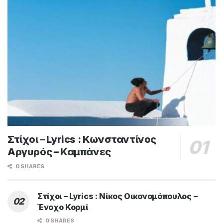
Στίχοι – Lyrics : Κωνσταντίνος
Αργυρός – Καμπάνες
0 SHARES
Στίχοι – Lyrics : Νίκος Οικονομόπουλος –
Ένοχο Κορμί
0 SHARES