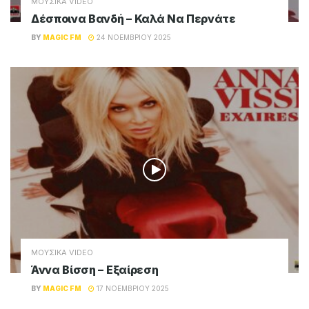
ΜΟΥΣΙΚΑ VIDEO
Δέσποινα Βανδή – Καλά Να Περνάτε
BY
MAGIC FM
24 ΝΟΕΜΒΡΊΟΥ 2025
ΜΟΥΣΙΚΑ VIDEO
Άννα Βίσση – Εξαίρεση
BY
MAGIC FM
17 ΝΟΕΜΒΡΊΟΥ 2025