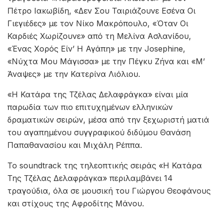
Πέτρο Ιακωβίδη, «Δεν Σου Ταιριάζουνε Εσένα Οι
Γιεγιέδες» με τον Νίκο Μακρόπουλο, «Όταν Οι
Καρδιές Χωρίζουνε» από τη Μελίνα Ασλανίδου,
«Ένας Χορός Είν’ Η Αγάπη» με την Josephine,
«Νύχτα Μου Μάγισσα» με την Πέγκυ Ζήνα και «Μ’
Άναψες» με την Κατερίνα Λιόλιου.
«Η Κατάρα της Τζέλας Δελαφράγκα» είναι μία
παρωδία των πιο επιτυχημένων ελληνικών
δραματικών σειρών, μέσα από την ξεχωριστή ματιά
του αγαπημένου συγγραφικού διδύμου Θανάση
Παπαθανασίου και Μιχάλη Ρέππα.
Το soundtrack της τηλεοπτικής σειράς «Η Κατάρα
Της Τζέλας Δελαφράγκα» περιλαμβάνει 14
τραγούδια, όλα σε μουσική του Γιώργου Θεοφάνους
και στίχους της Αφροδίτης Μάνου.