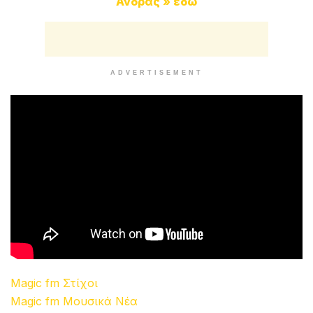
Άνδρας » εδώ
ADVERTISEMENT
Magic fm Στίχοι
Magic fm Μουσικά Νέα