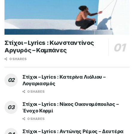
ΜΟΥΣΙΚΑ ΝΕΑ
Stan – Κράτα
BY
MAGIC FM
10 ΜΑΡΤΊΟΥ 2026
Please
login
to join discussion