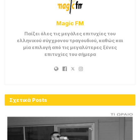
ADVERTISEMENT
Το νέο τραγούδι της Κατερίνας με τίτλο
«Ανυπόμονα» κυκλοφορεί στα ψηφιακά
καταστήματα μουσικής από την Panik Records.
Πηγή:
Hit Channel
Tags:
Panik
Ανυπόμονα
Κατερίνα Κακοσαίου