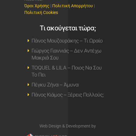
από τις μεγαλύτερες ξένες
επιτυχίες του σήμερα.
Ακούς… τα καλύτερα στους 98,2
Magic fm 98,2
Πρόγραμμα
Επικοινωνία
Ποιοι Είμαστε
Διαφημιστείτε
Μουσικά
Μουσικά Νέα
Μουσικά Video
Στίχοι / Lyrics