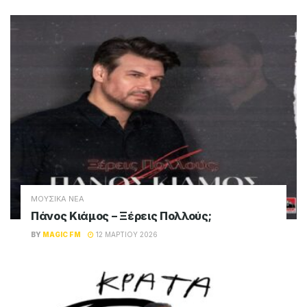
BY
MAGIC FM
21 ΜΑΡΤΊΟΥ 2026
ΜΟΥΣΙΚΑ ΝΕΑ
TOQUEL & LILA – Ποιος Να Σου Το Πει
BY
MAGIC FM
17 ΜΑΡΤΊΟΥ 2026