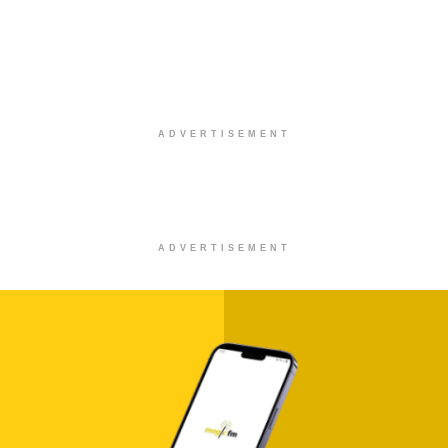
Στίχοι – Lyrics : Κωνσταντίνος
Αργυρός – Καμπάνες
0 SHARES
Στίχοι – Lyrics : Κατερίνα Λιόλιου –
Λογαριασμός
0 SHARES
Στίχοι – Lyrics : Νίκος Οικονομόπουλος –
Ένοχο Κορμί
0 SHARES
Στίχοι – Lyrics : Αντώνης Ρέμος – Δευτέρα
0 SHARES
Στίχοι – Lyrics : Ελεωνόρα Ζουγανέλη – Σ’
Ερωτεύομαι
0 SHARES