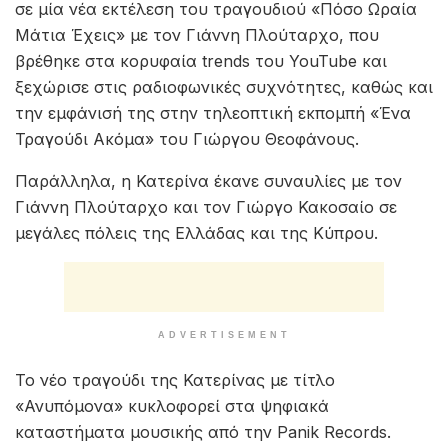
ξεχνά / Ανυπόμονα όταν σκεφτείς / Να ‘ρθεις
ξανά».
Το «Ανυπόμονα» είναι το δεύτερο προσωπικό single
της Κατερίνας και έρχεται μετά το δισκογραφικό
ντεμπούτο της με το «Πόσο Θέλω» το καλοκαίρι
του 2022.
Πριν το πρώτο τραγούδι της, η Κατερίνα είχε ήδη
κερδίσει τις εντυπώσεις μέσα από τη συμμετοχή της
σε μία νέα εκτέλεση του τραγουδιού «Πόσο Ωραία
Μάτια Έχεις» με τον Γιάννη Πλούταρχο, που
βρέθηκε στα κορυφαία trends του YouTube και
ξεχώρισε στις ραδιοφωνικές συχνότητες, καθώς και
την εμφάνισή της στην τηλεοπτική εκπομπή «Ένα
Τραγούδι Ακόμα» του Γιώργου Θεοφάνους.