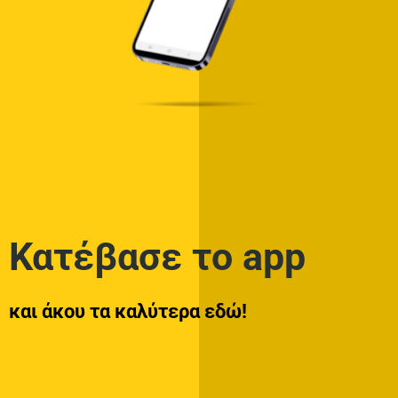
Στίχοι – Lyrics : Πέτρος Ιακωβίδης – Τέλεια
0 SHARES
Στίχοι – Lyrics : Νίκος Οικονομόπουλος – Με
Λίγα Λόγια
0 SHARES