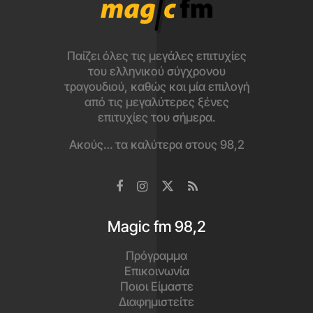
Κατέβασε το app
και άκου τα καλύτερα εδώ!