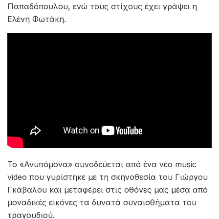
το νέο τραγούδι της Κατερίνας. Η Κατερίνα
Κακοσαίου μας ταξιδεύει μουσικά και
«Ανυπόμονα» με το νέο της single και music
video.
Με την ξεχωριστή χροιά της, η Κατερίνα ερμηνεύει
ένα ιδιαίτερο ερωτικό τραγούδι που φέρει τις
υπογραφές δύο σπουδαίων δημιουργών της
ελληνικής δισκογραφίας.Η μουσική του
«Ανυπόμονα» είναι μία δημιουργία του Κυριάκου
Παπαδόπουλου, ενώ τους στίχους έχει γράψει η
Ελένη Φωτάκη.