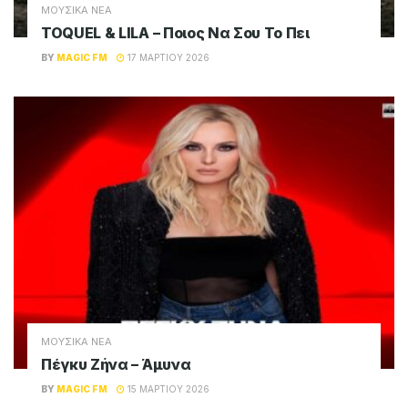
ΜΟΥΣΙΚΑ ΝΕΑ
Πάνος Μουζουράκης – Τι Ωραίο
BY
MAGIC FM
22 ΜΑΡΤΊΟΥ 2026
ΜΟΥΣΙΚΑ ΝΕΑ
Γιώργος Γιαννιάς – Δεν Αντέχω Μακριά Σου