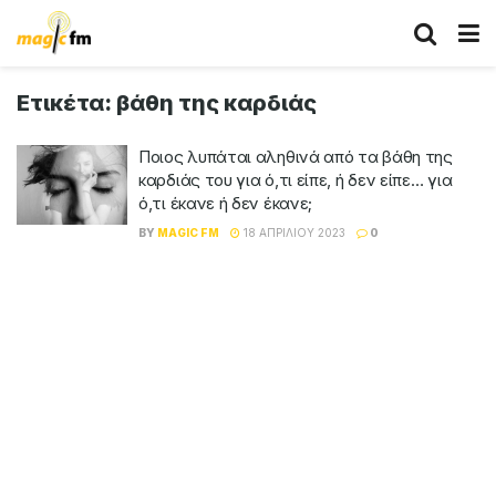
Ετικέτα:
βάθη της καρδιάς
Ποιος λυπάται αληθινά από τα βάθη της
καρδιάς του για ό,τι είπε, ή δεν είπε… για
ό,τι έκανε ή δεν έκανε;
BY
MAGIC FM
18 ΑΠΡΙΛΊΟΥ 2023
0