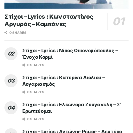
Στίχοι – Lyrics : Κωνσταντίνος
Αργυρός – Καμπάνες
0 SHARES
Στίχοι – Lyrics : Νίκος Οικονομόπουλος –
Ένοχο Κορμί
0 SHARES
Στίχοι – Lyrics : Κατερίνα Λιόλιου –
Λογαριασμός
0 SHARES
Στίχοι – Lyrics : Ελεωνόρα Ζουγανέλη – Σ’
Ερωτεύομαι
0 SHARES
Στίχοι – Lyrics : Αντώνης Ρέμος – Δευτέρα