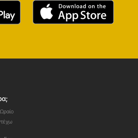
ρα;
 Ωραίο
Αντέχω