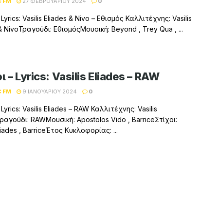
C FM
27 ΦΕΒΡΟΥΑΡΊΟΥ 2024
0
 Lyrics: Vasilis Eliades & Nivo – Εθισμός Καλλιτέχνης: Vasilis
& NivoΤραγούδι: ΕθισμόςΜουσική: Βeyond , Trey Qua , ...
ι – Lyrics: Vasilis Eliades – RAW
C FM
9 ΙΑΝΟΥΑΡΊΟΥ 2024
0
 Lyrics: Vasilis Eliades – RAW Καλλιτέχνης: Vasilis
ραγούδι: RAWΜουσική: Apostolos Vido , BarriceΣτίχοι:
Eliades , BarriceΈτος Κυκλοφορίας: ...