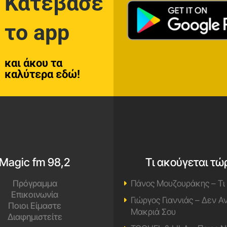
Κατέβασε
το app
και άκου τα
καλύτερα εδώ!
Magic fm 98,2
Τι ακούγεται τώ
Πρόγραμμα
Πάνος Μουζουράκης – Τι
Επικοινωνία
Γιώργος Γιαννιάς – Δεν 
Ποιοι Είμαστε
Μακριά Σου
Διαφημιστείτε