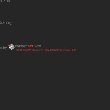
α Σου
ολλούς;
nt by