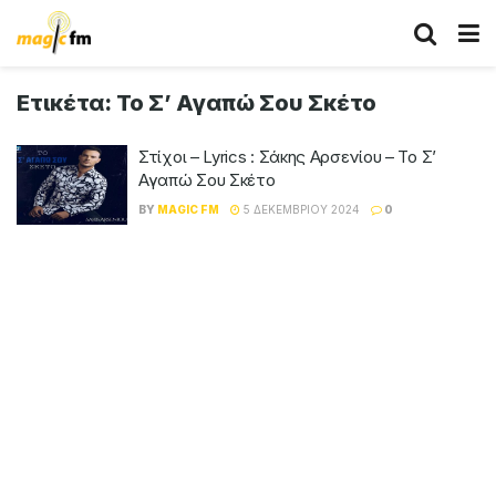
Ετικέτα:
Το Σ’ Αγαπώ Σου Σκέτο
Στίχοι – Lyrics : Σάκης Αρσενίου – Το Σ’
Αγαπώ Σου Σκέτο
BY
MAGIC FM
5 ΔΕΚΕΜΒΡΊΟΥ 2024
0