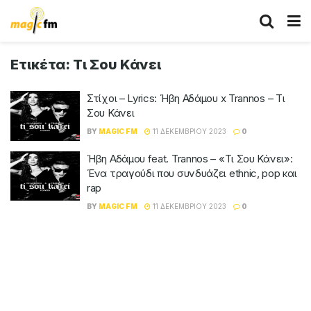
Ετικέτα:
Τι Σου Κάνει
Στίχοι – Lyrics: Ήβη Αδάμου x Trannos – Τι
Σου Κάνει
BY
MAGIC FM
11 ΔΕΚΕΜΒΡΊΟΥ 2023
0
Ήβη Αδάμου feat. Trannos – «Τι Σου Κάνει»:
Ένα τραγούδι που συνδυάζει ethnic, pop και
rap
BY
MAGIC FM
11 ΔΕΚΕΜΒΡΊΟΥ 2023
0