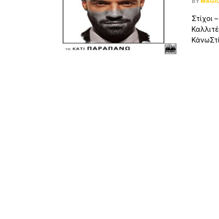
BY
MAGI
Στίχοι 
Καλλιτέ
ΚάνωΣτί