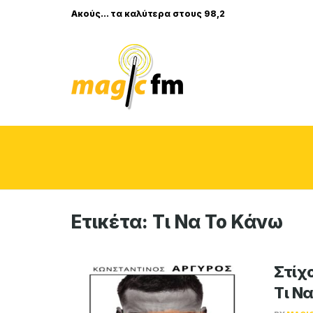
Ακούς... τα καλύτερα στους 98,2
Ετικέτα:
Τι Να Το Κάνω
Στίχ
Τι Ν