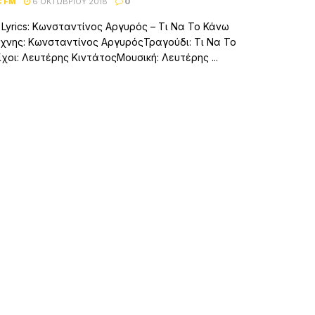
C FM
6 ΟΚΤΩΒΡΊΟΥ 2018
0
– Lyrics: Κωνσταντίνος Αργυρός – Τι Να Το Κάνω
χνης: Κωνσταντίνος ΑργυρόςΤραγούδι: Τι Να Το
χοι: Λευτέρης ΚιντάτοςΜουσική: Λευτέρης ...