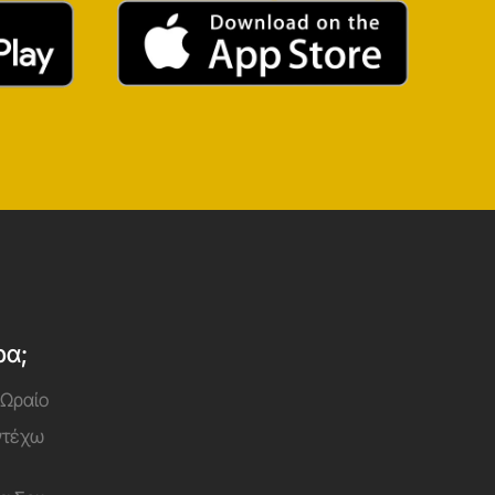
ρα;
 Ωραίο
Αντέχω