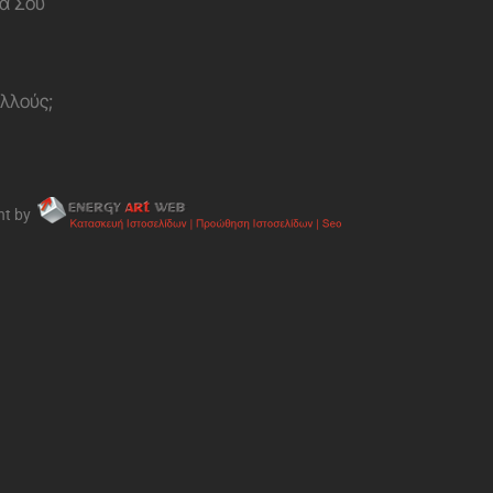
α Σου
ολλούς;
nt by