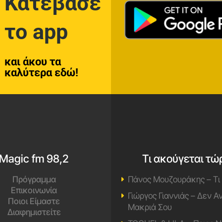
Κατέβασε
το app
και άκου τα
καλύτερα εδώ!
Magic fm 98,2
Τι ακούγεται τώ
Πρόγραμμα
Πάνος Μουζουράκης – Τι
Επικοινωνία
Γιώργος Γιαννιάς – Δεν 
Ποιοι Είμαστε
Μακριά Σου
Διαφημιστείτε