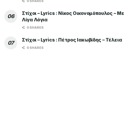
0 SHARES
Στίχοι – Lyrics : Νίκος Οικονομόπουλος – Με
Λίγα Λόγια
0 SHARES
Στίχοι – Lyrics : Πέτρος Ιακωβίδης – Τέλεια
0 SHARES