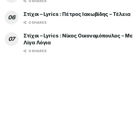
0 SHARES
Στίχοι – Lyrics : Πέτρος Ιακωβίδης – Τέλεια
0 SHARES
Στίχοι – Lyrics : Νίκος Οικονομόπουλος – Με
Λίγα Λόγια
0 SHARES