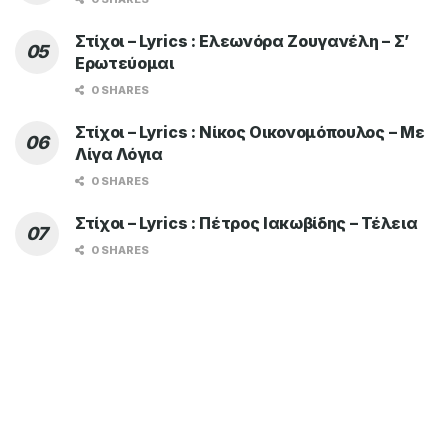
Στίχοι – Lyrics : Ελεωνόρα Ζουγανέλη – Σ’
Ερωτεύομαι
0 SHARES
Στίχοι – Lyrics : Νίκος Οικονομόπουλος – Με
Λίγα Λόγια
0 SHARES
Στίχοι – Lyrics : Πέτρος Ιακωβίδης – Τέλεια
0 SHARES