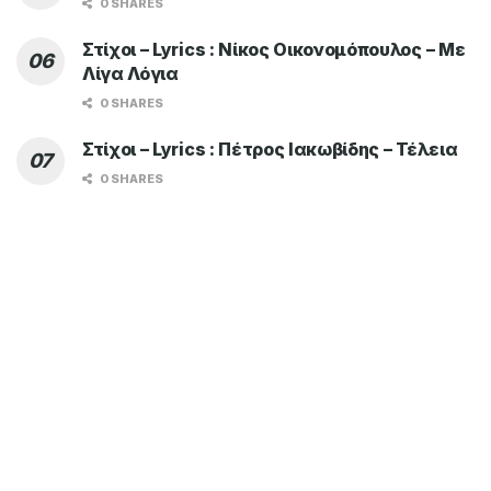
0 SHARES
Στίχοι – Lyrics : Νίκος Οικονομόπουλος – Με
Λίγα Λόγια
0 SHARES
Στίχοι – Lyrics : Πέτρος Ιακωβίδης – Τέλεια
0 SHARES