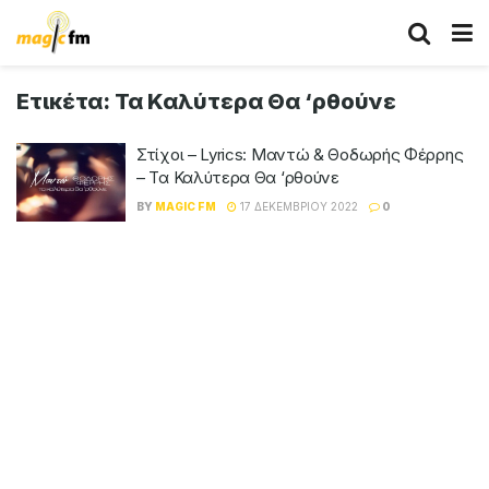
Ετικέτα:
Τα Καλύτερα Θα ‘ρθούνε
Στίχοι – Lyrics: Μαντώ & Θοδωρής Φέρρης
– Τα Καλύτερα Θα ‘ρθούνε
BY
MAGIC FM
17 ΔΕΚΕΜΒΡΊΟΥ 2022
0