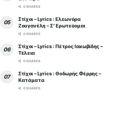
0 SHARES
Στίχοι – Lyrics : Ελεωνόρα
Ζουγανέλη – Σ’ Ερωτεύομαι
0 SHARES
Στίχοι – Lyrics : Πέτρος Ιακωβίδης –
Τέλεια
0 SHARES
Στίχοι – Lyrics : Θοδωρής Φέρρης –
Κατάματα
0 SHARES