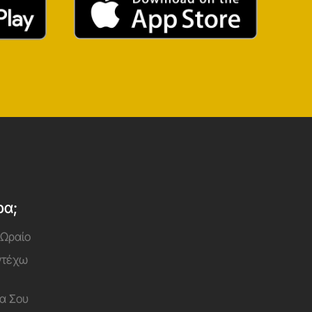
ρα;
 Ωραίο
Αντέχω
α Σου