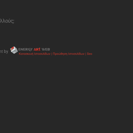
ολλούς;
nt by