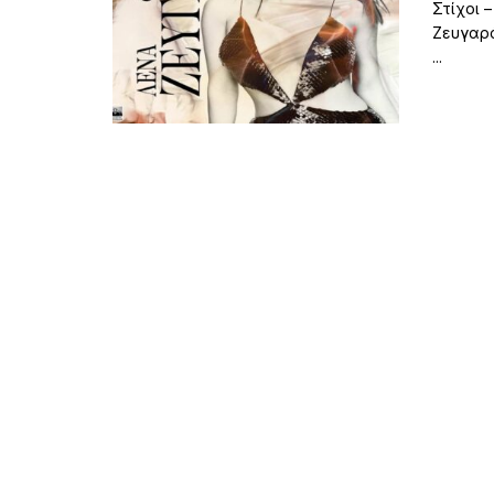
Στίχοι 
Ζευγαρά
...