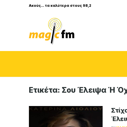
Ακούς... τα καλύτερα στους 98,2
Ετικέτα:
Σου Έλειψα Ή Όχ
Στίχο
Έλει