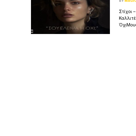
BY
MAGI
Στίχοι –
Καλλιτέ
ΌχιΜουσι