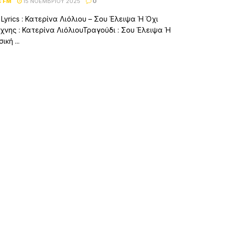
C FM
15 ΝΟΕΜΒΡΊΟΥ 2025
0
 Lyrics : Κατερίνα Λιόλιου – Σου Έλειψα Ή Όχι
χνης : Κατερίνα ΛιόλιουΤραγούδι : Σου Έλειψα Ή
κή ...