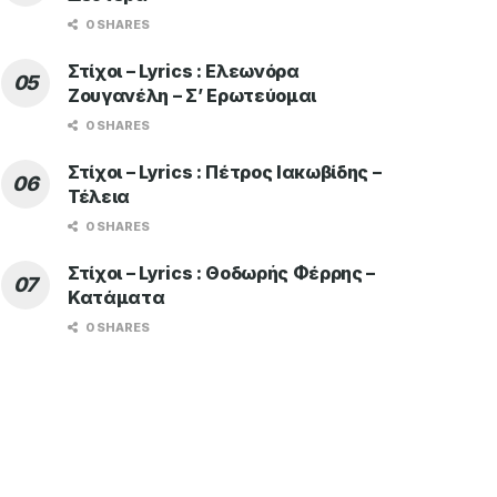
0 SHARES
Στίχοι – Lyrics : Ελεωνόρα
Ζουγανέλη – Σ’ Ερωτεύομαι
0 SHARES
Στίχοι – Lyrics : Πέτρος Ιακωβίδης –
Τέλεια
0 SHARES
Στίχοι – Lyrics : Θοδωρής Φέρρης –
Κατάματα
0 SHARES