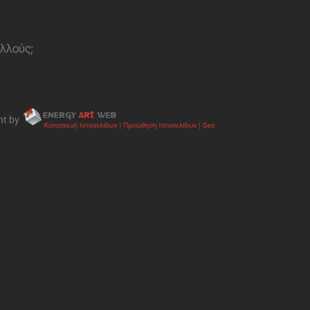
ολλούς;
nt by