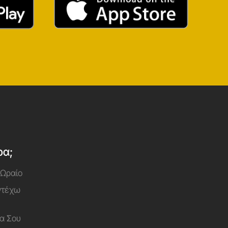
ρα;
 Ωραίο
Αντέχω
α Σου