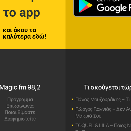
το app
και άκου τα
καλύτερα εδώ!
Magic fm 98,2
Τι ακούγεται τώ
Πρόγραμμα
Πάνος Μουζουράκης – Τι
Επικοινωνία
Γιώργος Γιαννιάς – Δεν 
Ποιοι Είμαστε
Μακριά Σου
Διαφημιστείτε
TOQUEL & LILA – Ποιος Ν