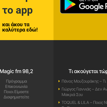
το app
και άκου τα
καλύτερα εδώ!
Magic fm 98,2
Τι ακούγεται τώ
Πρόγραμμα
Πάνος Μουζουράκης – Τι
Επικοινωνία
Γιώργος Γιαννιάς – Δεν 
Ποιοι Είμαστε
Μακριά Σου
Διαφημιστείτε
TOQUEL & LILA – Ποιος Ν