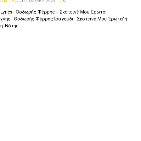
C FM
27 ΣΕΠΤΕΜΒΡΊΟΥ 2024
0
– Lyrics : Θοδωρής Φέρρης – Σκοτεινέ Μου Έρωτα
χνης : Θοδωρής ΦέρρηςΤραγούδι : Σκοτεινέ Μου Έρωτα1η
: Νότης ...