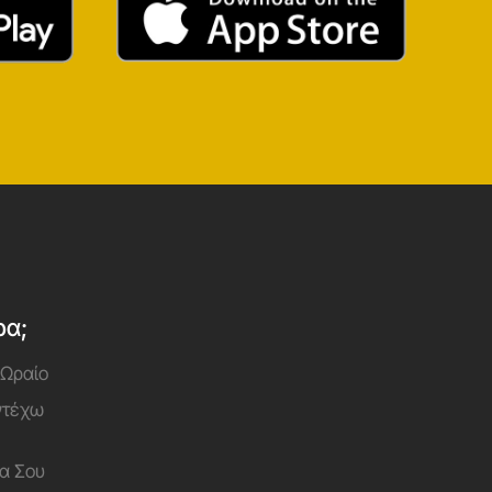
ρα;
 Ωραίο
Αντέχω
α Σου