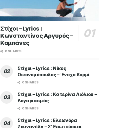
Στίχοι – Lyrics :
Κωνσταντίνος Αργυρός –
Καμπάνες
0 SHARES
Στίχοι – Lyrics : Νίκος
Οικονομόπουλος – Ένοχο Κορμί
0 SHARES
Στίχοι – Lyrics : Κατερίνα Λιόλιου –
Λογαριασμός
0 SHARES
Στίχοι – Lyrics : Ελεωνόρα
Ζουγανέλη – Σ’ Ερωτεύομαι