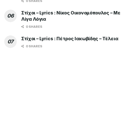
0 SHARES
Στίχοι – Lyrics : Νίκος Οικονομόπουλος – Με
Λίγα Λόγια
0 SHARES
Στίχοι – Lyrics : Πέτρος Ιακωβίδης – Τέλεια
0 SHARES