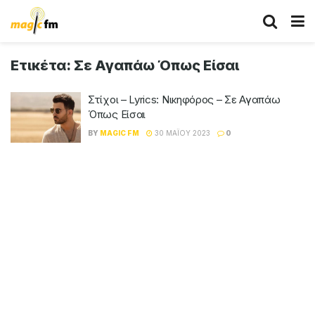
Ετικέτα:
Σε Αγαπάω Όπως Είσαι
Στίχοι – Lyrics: Νικηφόρος – Σε Αγαπάω
Όπως Είσαι
BY
MAGIC FM
30 ΜΑΪ́ΟΥ 2023
0