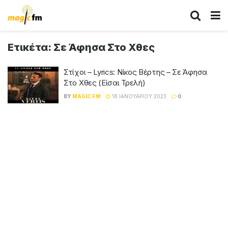
Ετικέτα:
Σε Άφησα Στο Χθες
Στίχοι – Lyrics: Νίκος Βέρτης – Σε Άφησα
Στο Χθες (Είσαι Τρελή)
BY
MAGIC FM
18 ΙΑΝΟΥΑΡΊΟΥ 2023
0