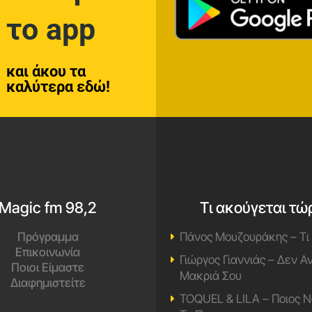
το app
και άκου τα
καλύτερα εδώ!
Magic fm 98,2
Τι ακούγεται τώ
Πρόγραμμα
Πάνος Μουζουράκης – Τι
Επικοινωνία
Γιώργος Γιαννιάς – Δεν 
Ποιοι Είμαστε
Μακριά Σου
Διαφημιστείτε
TOQUEL & LILA – Ποιος Ν