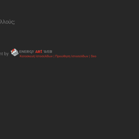
ολλούς;
nt by