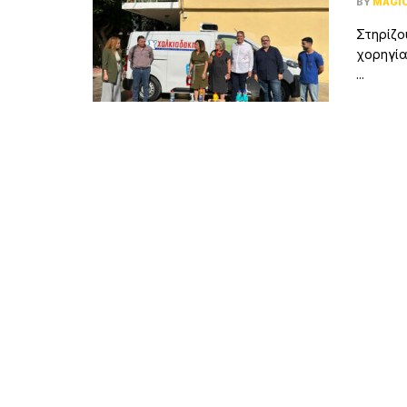
BY
MAGI
Στηρίζο
χορηγία
...