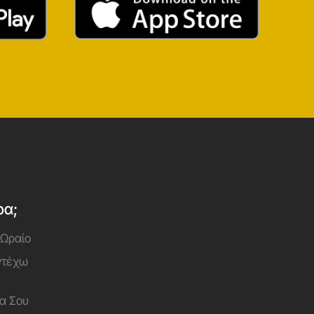
ρα;
 Ωραίο
Αντέχω
α Σου