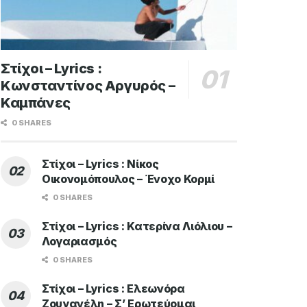
Στίχοι – Lyrics :
Κωνσταντίνος Αργυρός –
Καμπάνες
0 SHARES
Στίχοι – Lyrics : Νίκος
Οικονομόπουλος – Ένοχο Κορμί
0 SHARES
Στίχοι – Lyrics : Κατερίνα Λιόλιου –
Λογαριασμός
0 SHARES
Στίχοι – Lyrics : Ελεωνόρα
Ζουγανέλη – Σ’ Ερωτεύομαι