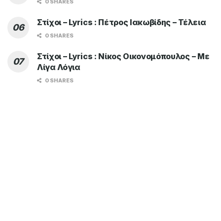
0 SHARES
Στίχοι – Lyrics : Πέτρος Ιακωβίδης – Τέλεια
0 SHARES
Στίχοι – Lyrics : Νίκος Οικονομόπουλος – Με
Λίγα Λόγια
0 SHARES