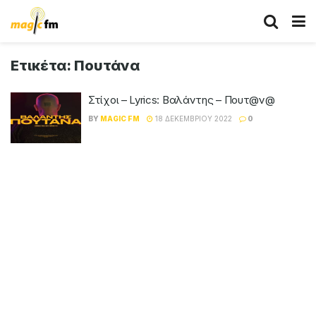
Ετικέτα:
Πουτάνα
Στίχοι – Lyrics: Βαλάντης – Πουτ@ν@
BY
MAGIC FM
18 ΔΕΚΕΜΒΡΊΟΥ 2022
0