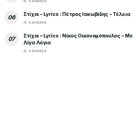
0 SHARES
Στίχοι – Lyrics : Πέτρος Ιακωβίδης – Τέλεια
0 SHARES
Στίχοι – Lyrics : Νίκος Οικονομόπουλος – Με
Λίγα Λόγια
0 SHARES