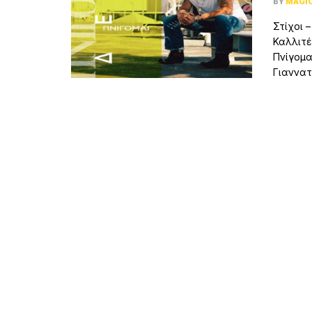
BY
MAGI
Στίχοι 
Καλλιτέ
Πνίγομα
Γιαννατ