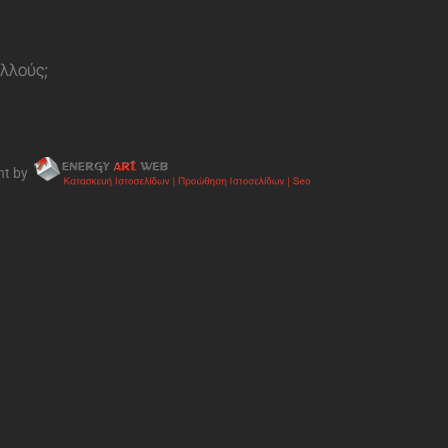
ολλούς;
nt by