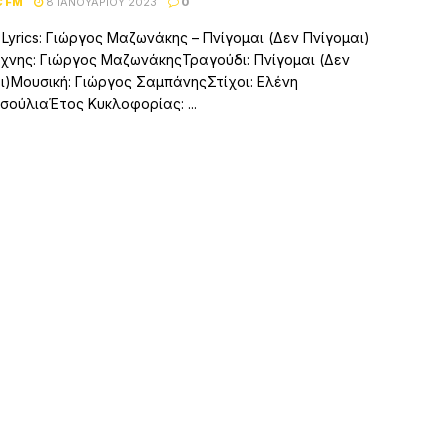
C FM
8 ΙΑΝΟΥΑΡΊΟΥ 2023
0
– Lyrics: Γιώργος Μαζωνάκης – Πνίγομαι (Δεν Πνίγομαι)
χνης: Γιώργος ΜαζωνάκηςΤραγούδι: Πνίγομαι (Δεν
ι)Μουσική: Γιώργος ΣαμπάνηςΣτίχοι: Ελένη
σούλιαΈτος Κυκλοφορίας: ...