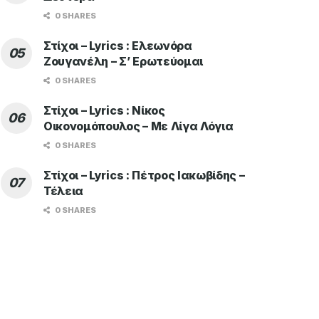
0 SHARES
Στίχοι – Lyrics : Ελεωνόρα
Ζουγανέλη – Σ’ Ερωτεύομαι
0 SHARES
Στίχοι – Lyrics : Νίκος
Οικονομόπουλος – Με Λίγα Λόγια
0 SHARES
Στίχοι – Lyrics : Πέτρος Ιακωβίδης –
Τέλεια
0 SHARES