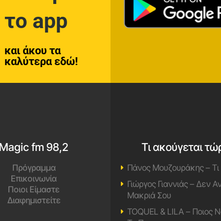
το app
και άκου τα
καλύτερα εδώ!
Magic fm 98,2
Τι ακούγεται τώ
Πρόγραμμα
Πάνος Μουζουράκης – Τι
Επικοινωνία
Γιώργος Γιαννιάς – Δεν 
Ποιοι Είμαστε
Μακριά Σου
Διαφημιστείτε
TOQUEL & LILA – Ποιος Ν