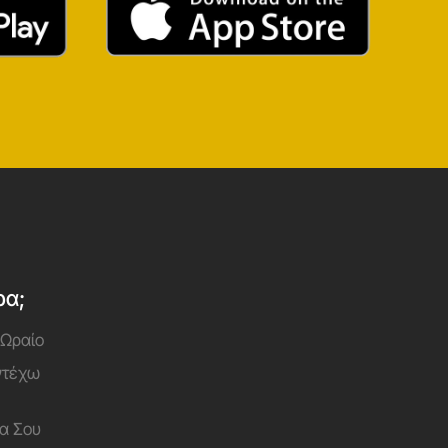
ρα;
 Ωραίο
Αντέχω
α Σου