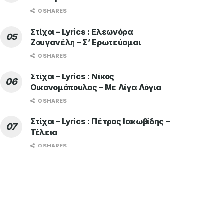
0 SHARES
Στίχοι – Lyrics : Ελεωνόρα
Ζουγανέλη – Σ’ Ερωτεύομαι
0 SHARES
Στίχοι – Lyrics : Νίκος
Οικονομόπουλος – Με Λίγα Λόγια
0 SHARES
Στίχοι – Lyrics : Πέτρος Ιακωβίδης –
Τέλεια
0 SHARES