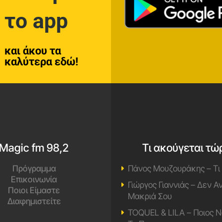
το app
και άκου τα
καλύτερα εδώ!
Magic fm 98,2
Τι ακούγεται τώ
Πρόγραμμα
Πάνος Μουζουράκης – Τι
Επικοινωνία
Γιώργος Γιαννιάς – Δεν 
Ποιοι Είμαστε
Μακριά Σου
Διαφημιστείτε
TOQUEL & LILA – Ποιος Ν