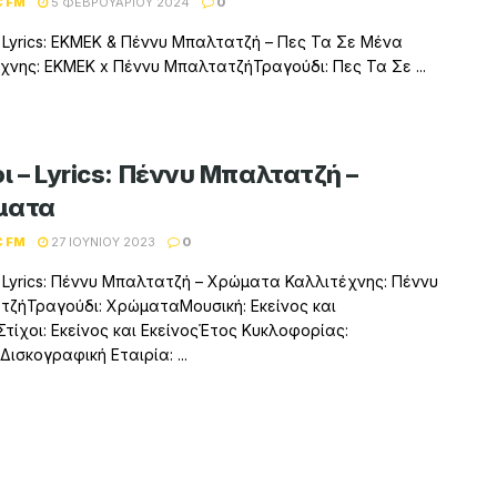
C FM
5 ΦΕΒΡΟΥΑΡΊΟΥ 2024
0
– Lyrics: ΕΚΜΕΚ & Πέννυ Μπαλτατζή – Πες Τα Σε Μένα
χνης: ΕΚΜΕΚ x Πέννυ ΜπαλτατζήΤραγούδι: Πες Τα Σε ...
ι – Lyrics: Πέννυ Μπαλτατζή –
ματα
C FM
27 ΙΟΥΝΊΟΥ 2023
0
– Lyrics: Πέννυ Μπαλτατζή – Χρώματα Καλλιτέχνης: Πέννυ
ζήΤραγούδι: ΧρώματαΜουσική: Εκείνος και
Στίχοι: Εκείνος και ΕκείνοςΈτος Κυκλοφορίας:
Δισκογραφική Εταιρία: ...