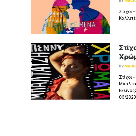
BY
MAGI
Στίχοι 
Καλλιτέ
Στίχο
Χρώ
BY
MAGI
Στίχοι 
Μπαλτατ
Εκείνος
06/2023