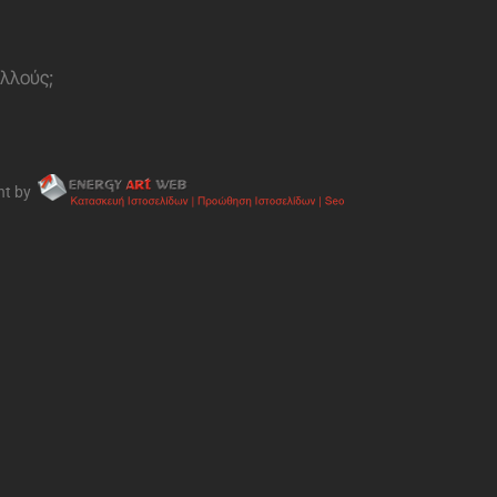
ολλούς;
nt by