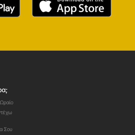
ρα;
 Ωραίο
Αντέχω
α Σου