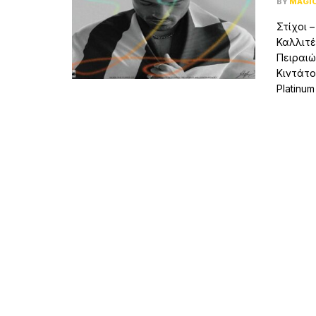
BY
MAGI
Στίχοι 
Καλλιτέ
Πειραιώ
Κιντάτο
Platinum .