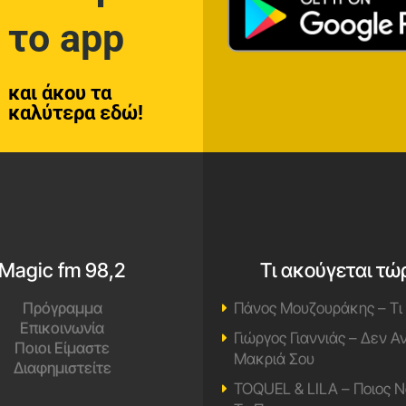
το app
και άκου τα
καλύτερα εδώ!
Magic fm 98,2
Τι ακούγεται τώ
Πρόγραμμα
Πάνος Μουζουράκης – Τι
Επικοινωνία
Γιώργος Γιαννιάς – Δεν 
Ποιοι Είμαστε
Μακριά Σου
Διαφημιστείτε
TOQUEL & LILA – Ποιος Ν