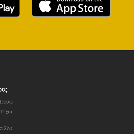
ρα;
 Ωραίο
Αντέχω
α Σου