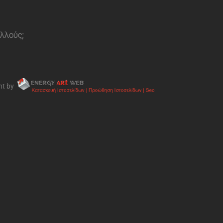
ολλούς;
nt by