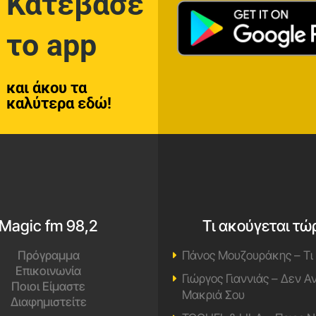
Κατέβασε
το app
και άκου τα
καλύτερα εδώ!
Magic fm 98,2
Τι ακούγεται τώ
Πρόγραμμα
Πάνος Μουζουράκης – Τι
Επικοινωνία
Γιώργος Γιαννιάς – Δεν 
Ποιοι Είμαστε
Μακριά Σου
Διαφημιστείτε