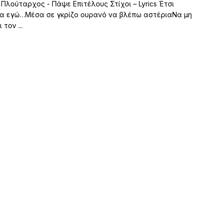
 Πλούταρχος - Πάψε Επιτέλους Στίχοι – Lyrics Έτσι
α εγώ…Μέσα σε γκρίζο ουρανό να βλέπω αστέριαΝα μη
τον ...