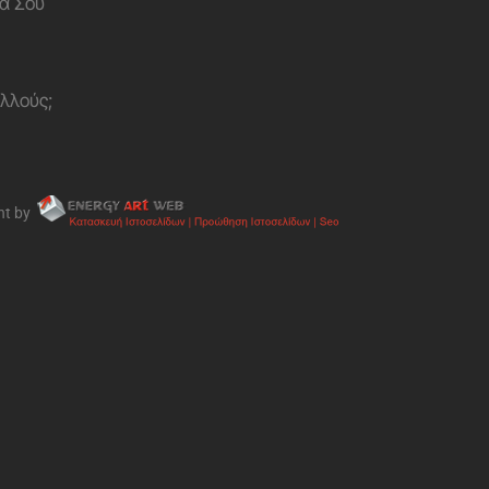
α Σου
ολλούς;
nt by