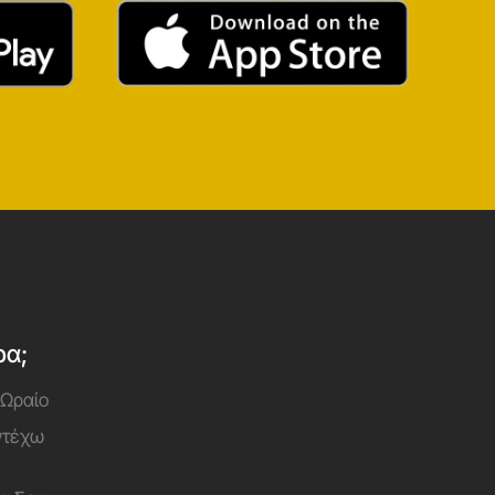
ρα;
 Ωραίο
Αντέχω