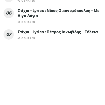
0 SHARES
Στίχοι – Lyrics : Νίκος Οικονομόπουλος – Με
Λίγα Λόγια
0 SHARES
Στίχοι – Lyrics : Πέτρος Ιακωβίδης – Τέλεια
0 SHARES