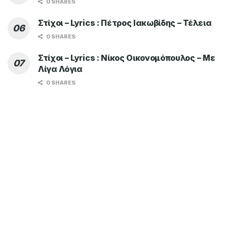
0 SHARES
Στίχοι – Lyrics : Πέτρος Ιακωβίδης – Τέλεια
0 SHARES
Στίχοι – Lyrics : Νίκος Οικονομόπουλος – Με
Λίγα Λόγια
0 SHARES