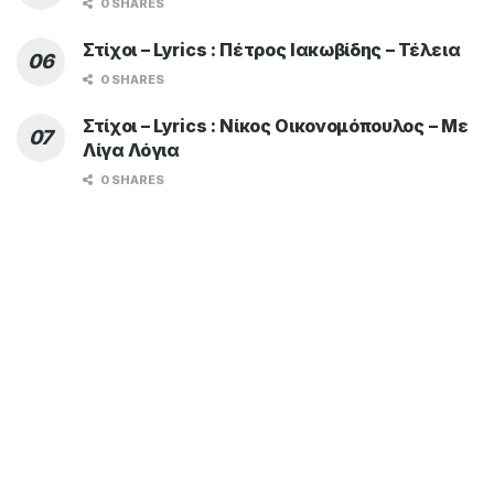
0 SHARES
Στίχοι – Lyrics : Πέτρος Ιακωβίδης – Τέλεια
0 SHARES
Στίχοι – Lyrics : Νίκος Οικονομόπουλος – Με
Λίγα Λόγια
0 SHARES