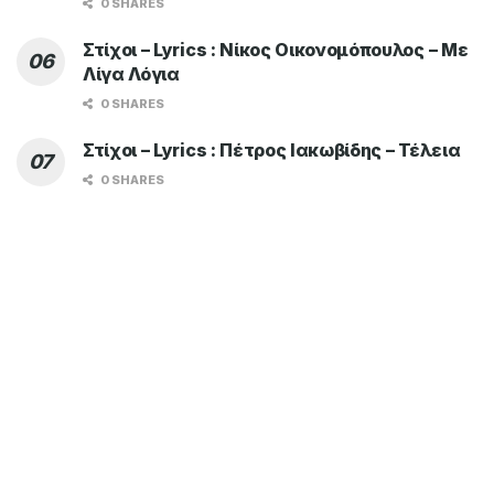
0 SHARES
Στίχοι – Lyrics : Νίκος Οικονομόπουλος – Με
Λίγα Λόγια
0 SHARES
Στίχοι – Lyrics : Πέτρος Ιακωβίδης – Τέλεια
0 SHARES