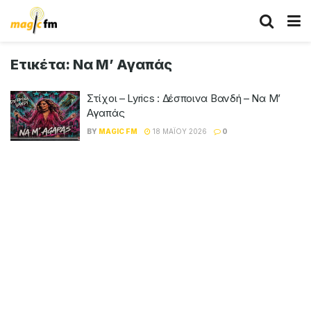
Ετικέτα:
Να Μ’ Αγαπάς
Στίχοι – Lyrics : Δέσποινα Βανδή – Να Μ’
Αγαπάς
BY
MAGIC FM
18 ΜΑΪ́ΟΥ 2026
0