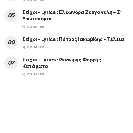
Στίχοι – Lyrics : Ελεωνόρα Ζουγανέλη – Σ’
Ερωτεύομαι
0 SHARES
Στίχοι – Lyrics : Πέτρος Ιακωβίδης – Τέλεια
0 SHARES
Στίχοι – Lyrics : Θοδωρής Φέρρης –
Κατάματα
0 SHARES