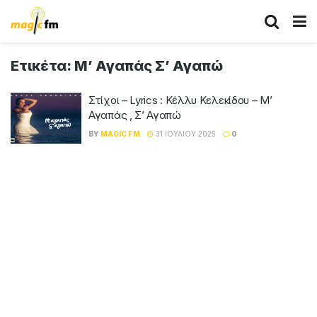
Ετικέτα:
Μ’ Αγαπάς Σ’ Αγαπώ
Στίχοι – Lyrics : Κέλλυ Κελεκίδου – Μ’
Αγαπάς , Σ’ Αγαπώ
BY
MAGIC FM
31 ΙΟΥΛΊΟΥ 2025
0