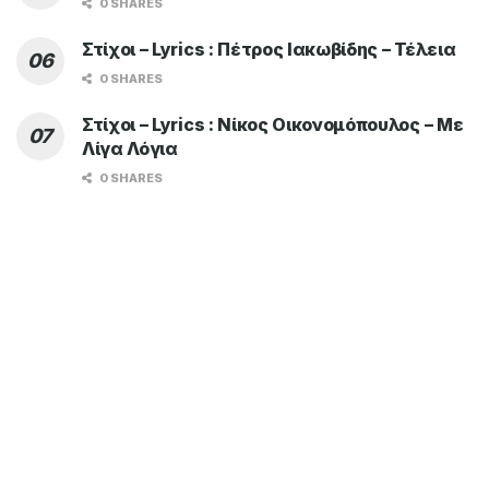
0 SHARES
Στίχοι – Lyrics : Πέτρος Ιακωβίδης – Τέλεια
0 SHARES
Στίχοι – Lyrics : Νίκος Οικονομόπουλος – Με
Λίγα Λόγια
0 SHARES