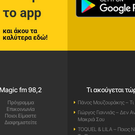
το app
και άκου τα
καλύτερα εδώ!
Magic fm 98,2
Τι ακούγεται τώ
Πρόγραμμα
Πάνος Μουζουράκης – Τι
Επικοινωνία
Γιώργος Γιαννιάς – Δεν 
Ποιοι Είμαστε
Μακριά Σου
Διαφημιστείτε
TOQUEL & LILA – Ποιος Ν