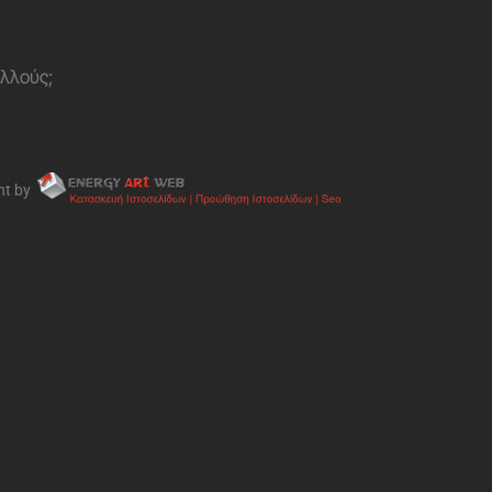
ολλούς;
nt by