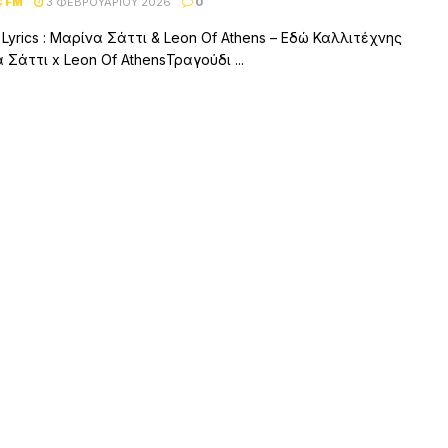
C FM
3 ΦΕΒΡΟΥΑΡΊΟΥ 2026
0
– Lyrics : Μαρίνα Σάττι & Leon Of Athens – Εδώ Καλλιτέχνης
 Σάττι x Leon Of AthensΤραγούδι ...