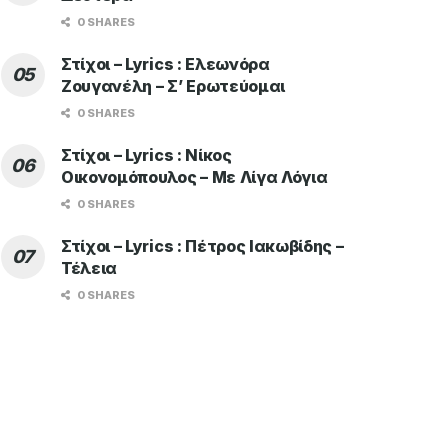
0 SHARES
Στίχοι – Lyrics : Ελεωνόρα
Ζουγανέλη – Σ’ Ερωτεύομαι
0 SHARES
Στίχοι – Lyrics : Νίκος
Οικονομόπουλος – Με Λίγα Λόγια
0 SHARES
Στίχοι – Lyrics : Πέτρος Ιακωβίδης –
Τέλεια
0 SHARES