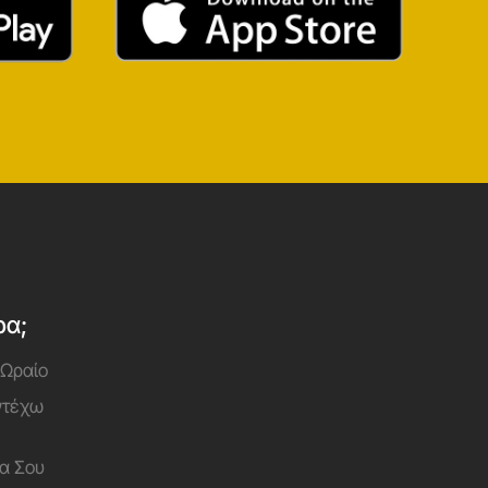
ρα;
 Ωραίο
Αντέχω
α Σου