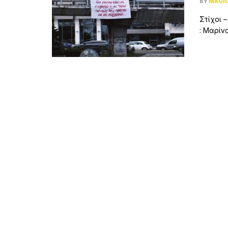
BY
MAGI
Στίχοι 
: Μαρίνα