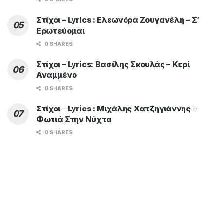
Στίχοι – Lyrics : Ελεωνόρα Ζουγανέλη – Σ’
Ερωτεύομαι
0 SHARES
Στίχοι – Lyrics: Βασίλης Σκουλάς – Κερί
Αναμμένο
0 SHARES
Στίχοι – Lyrics : Μιχάλης Χατζηγιάννης –
Φωτιά Στην Νύχτα
0 SHARES