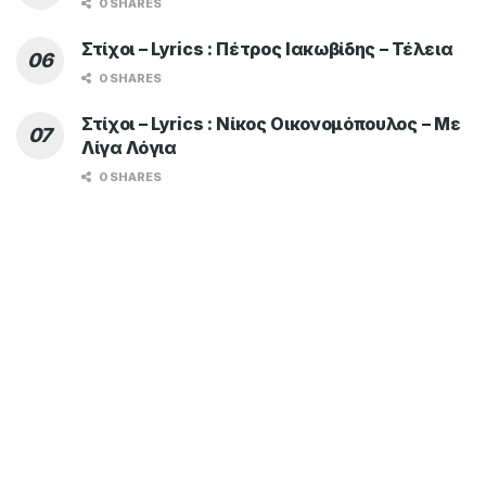
0 SHARES
Στίχοι – Lyrics : Πέτρος Ιακωβίδης – Τέλεια
0 SHARES
Στίχοι – Lyrics : Νίκος Οικονομόπουλος – Με
Λίγα Λόγια
0 SHARES