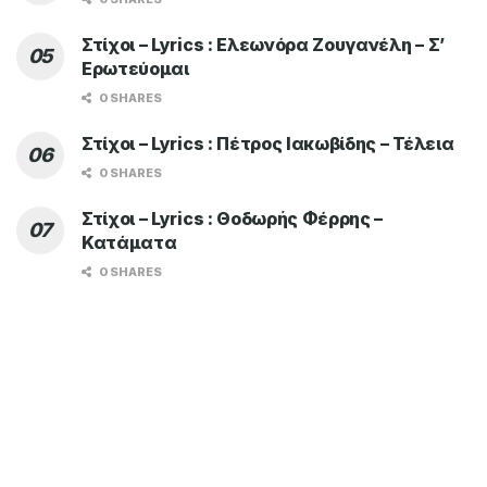
Στίχοι – Lyrics : Ελεωνόρα Ζουγανέλη – Σ’
Ερωτεύομαι
0 SHARES
Στίχοι – Lyrics : Πέτρος Ιακωβίδης – Τέλεια
0 SHARES
Στίχοι – Lyrics : Θοδωρής Φέρρης –
Κατάματα
0 SHARES