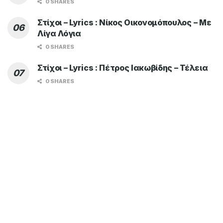
0 SHARES
Στίχοι – Lyrics : Νίκος Οικονομόπουλος – Με
Λίγα Λόγια
0 SHARES
Στίχοι – Lyrics : Πέτρος Ιακωβίδης – Τέλεια
0 SHARES