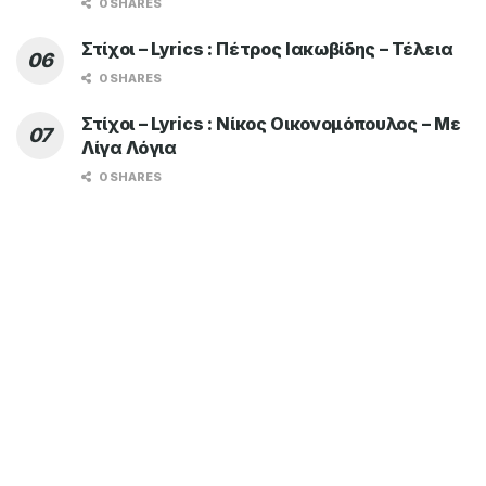
0 SHARES
Στίχοι – Lyrics : Πέτρος Ιακωβίδης – Τέλεια
0 SHARES
Στίχοι – Lyrics : Νίκος Οικονομόπουλος – Με
Λίγα Λόγια
0 SHARES