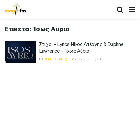
Ετικέτα:
Ίσως Αύριο
Στίχοι – Lyrics Νίκος Απέργης & Daphne
Lawrence – Ίσως Αύριο
BY
MAGIC FM
5 ΜΑΪ́ΟΥ 2026
0