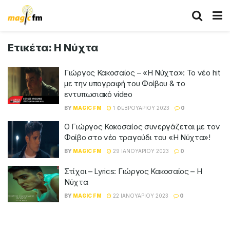
Ετικέτα:
Η Νύχτα
Γιώργος Κακοσαίος – «Η Νύχτα»: Το νέο hit
με την υπογραφή του Φοίβου & το
εντυπωσιακό video
BY
MAGIC FM
1 ΦΕΒΡΟΥΑΡΊΟΥ 2023
0
Ο Γιώργος Κακοσαίος συνεργάζεται με τον
Φοίβο στο νέο τραγούδι του «Η Νύχτα»!
BY
MAGIC FM
29 ΙΑΝΟΥΑΡΊΟΥ 2023
0
Στίχοι – Lyrics: Γιώργος Κακοσαίος – Η
Νύχτα
BY
MAGIC FM
22 ΙΑΝΟΥΑΡΊΟΥ 2023
0