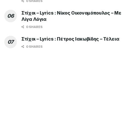
0 SHARES
Στίχοι – Lyrics : Νίκος Οικονομόπουλος – Με
Λίγα Λόγια
0 SHARES
Στίχοι – Lyrics : Πέτρος Ιακωβίδης – Τέλεια
0 SHARES