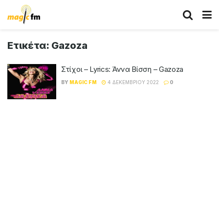
Ετικέτα:
Gazoza
Στίχοι – Lyrics: Άννα Βίσση – Gazoza
BY
MAGIC FM
4 ΔΕΚΕΜΒΡΊΟΥ 2022
0