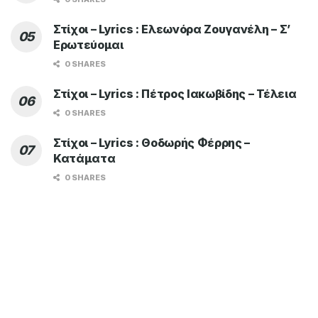
Στίχοι – Lyrics : Ελεωνόρα Ζουγανέλη – Σ’
Ερωτεύομαι
0 SHARES
Στίχοι – Lyrics : Πέτρος Ιακωβίδης – Τέλεια
0 SHARES
Στίχοι – Lyrics : Θοδωρής Φέρρης –
Κατάματα
0 SHARES