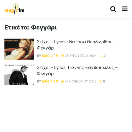
Ετικέτα:
Φεγγάρι
Στίχοι – Lyrics : Νατάσα Θεοδωρίδου –
Φεγγάρι
BY
MAGIC FM
23 ΑΥΓΟΎΣΤΟΥ 2024
0
Στίχοι – Lyrics: Γιάννης Ξανθόπουλος –
Φεγγάρι
BY
MAGIC FM
27 ΝΟΕΜΒΡΊΟΥ 2023
0