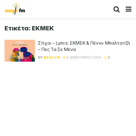
Ετικέτα:
ΕΚΜΕΚ
Στίχοι – Lyrics: ΕΚΜΕΚ & Πέννυ Μπαλτατζή
– Πες Τα Σε Μένα
BY
MAGIC FM
5 ΦΕΒΡΟΥΑΡΊΟΥ 2024
0