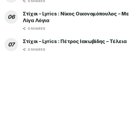
0 SHARES
Στίχοι – Lyrics : Νίκος Οικονομόπουλος – Με
Λίγα Λόγια
0 SHARES
Στίχοι – Lyrics : Πέτρος Ιακωβίδης – Τέλεια
0 SHARES