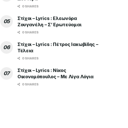
0 SHARES
Στίχοι – Lyrics : Ελεωνόρα
Ζουγανέλη – Σ’ Ερωτεύομαι
0 SHARES
Στίχοι – Lyrics : Πέτρος Ιακωβίδης –
Τέλεια
0 SHARES
Στίχοι – Lyrics : Νίκος
Οικονομόπουλος – Με Λίγα Λόγια
0 SHARES