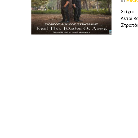
BY
MAGI
Στίχοι –
Αετοί Κ
Στρατάκη