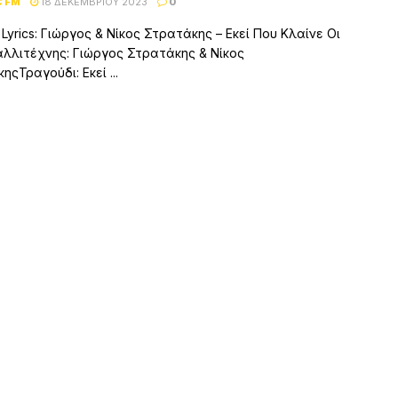
C FM
18 ΔΕΚΕΜΒΡΊΟΥ 2023
0
 Lyrics: Γιώργος & Νίκος Στρατάκης – Εκεί Που Κλαίνε Οι
αλλιτέχνης: Γιώργος Στρατάκης & Νίκος
ςΤραγούδι: Εκεί ...