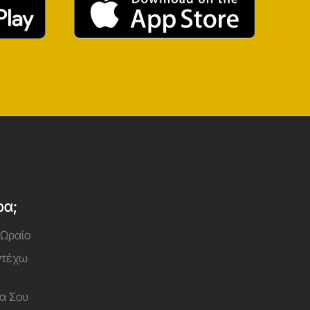
ρα;
 Ωραίο
Αντέχω
α Σου