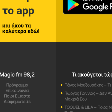
το app
και άκου τα
καλύτερα εδώ!
Magic fm 98,2
Τι ακούγεται τώ
Πρόγραμμα
Πάνος Μουζουράκης – Τι
Επικοινωνία
Γιώργος Γιαννιάς – Δεν 
Ποιοι Είμαστε
Μακριά Σου
Διαφημιστείτε
TOQUEL & LILA – Ποιος Ν