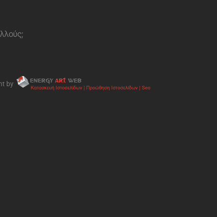
ολλούς;
nt by