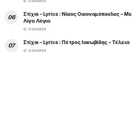
0 SHARES
Στίχοι – Lyrics : Νίκος Οικονομόπουλος – Με
Λίγα Λόγια
0 SHARES
Στίχοι – Lyrics : Πέτρος Ιακωβίδης – Τέλεια
0 SHARES