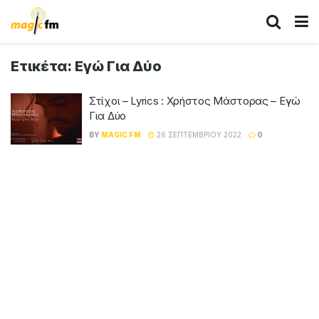
Ετικέτα:
Εγώ Για Δύο
Στίχοι – Lyrics : Χρήστος Μάστορας – Εγώ
Για Δύο
BY
MAGIC FM
26 ΣΕΠΤΕΜΒΡΊΟΥ 2022
0