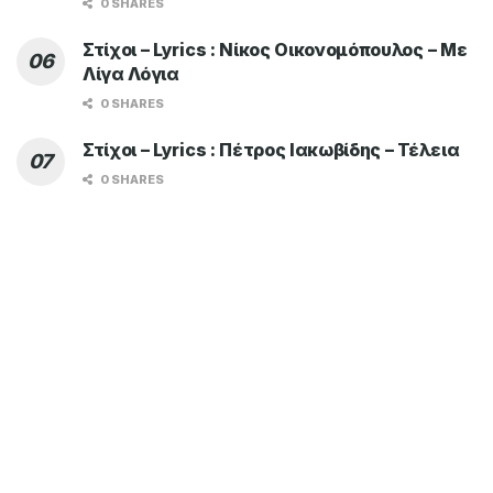
0 SHARES
Στίχοι – Lyrics : Νίκος Οικονομόπουλος – Με
Λίγα Λόγια
0 SHARES
Στίχοι – Lyrics : Πέτρος Ιακωβίδης – Τέλεια
0 SHARES