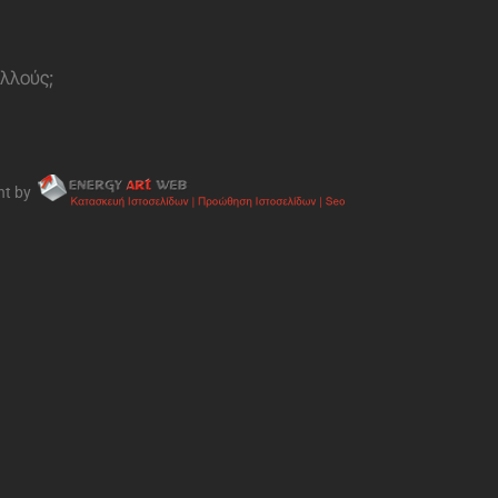
ολλούς;
nt by