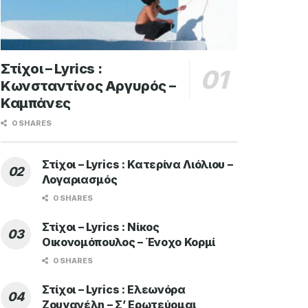
Στίχοι – Lyrics :
Κωνσταντίνος Αργυρός –
Καμπάνες
0 SHARES
Στίχοι – Lyrics : Κατερίνα Λιόλιου –
Λογαριασμός
0 SHARES
Στίχοι – Lyrics : Νίκος
Οικονομόπουλος – Ένοχο Κορμί
0 SHARES
Στίχοι – Lyrics : Ελεωνόρα
Ζουγανέλη – Σ’ Ερωτεύομαι