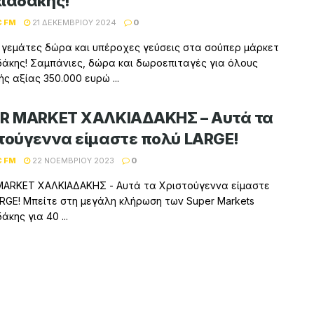
ιαδάκης!
C FM
21 ΔΕΚΕΜΒΡΊΟΥ 2024
0
 γεμάτες δώρα και υπέροχες γεύσεις στα σούπερ μάρκετ
άκης! Σαμπάνιες, δώρα και δωροεπιταγές για όλους
ής αξίας 350.000 ευρώ ...
R MARKET ΧΑΛΚΙΑΔΑΚΗΣ – Αυτά τα
τούγεννα είμαστε πολύ LARGE!
C FM
22 ΝΟΕΜΒΡΊΟΥ 2023
0
MARKET ΧΑΛΚΙΑΔΑΚΗΣ - Αυτά τα Χριστούγεννα είμαστε
RGE! Μπείτε στη μεγάλη κλήρωση των Super Markets
κης για 40 ...