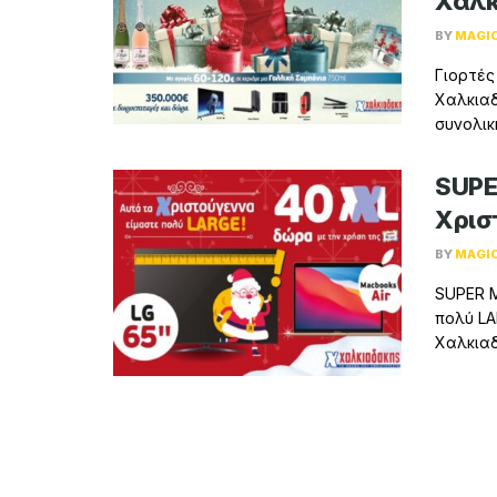
Χαλκ
BY
MAGI
Γιορτές
Χαλκιαδ
συνολικ
SUPE
Χρισ
BY
MAGI
SUPER 
πολύ LA
Χαλκιαδά