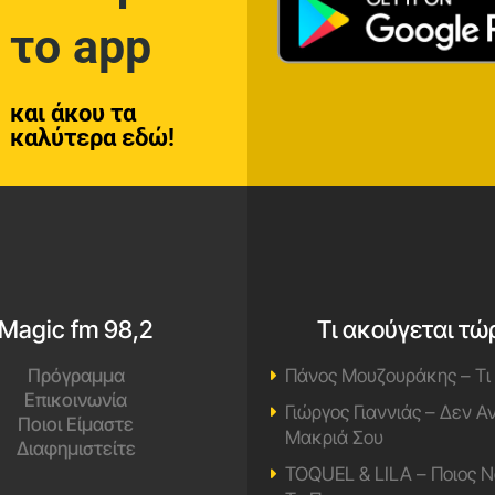
το app
και άκου τα
καλύτερα εδώ!
Magic fm 98,2
Τι ακούγεται τώ
Πρόγραμμα
Πάνος Μουζουράκης – Τι
Επικοινωνία
Γιώργος Γιαννιάς – Δεν 
Ποιοι Είμαστε
Μακριά Σου
Διαφημιστείτε
TOQUEL & LILA – Ποιος Ν