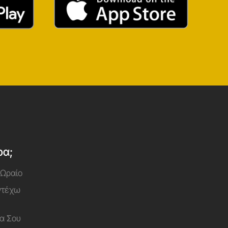
ρα;
 Ωραίο
Αντέχω
α Σου