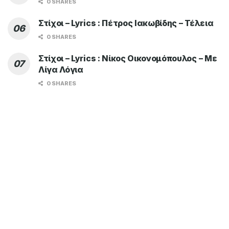
0 SHARES
Στίχοι – Lyrics : Πέτρος Ιακωβίδης – Τέλεια
0 SHARES
Στίχοι – Lyrics : Νίκος Οικονομόπουλος – Με
Λίγα Λόγια
0 SHARES